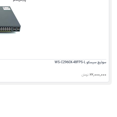
سوئیچ سیسکو WS-C2960X-48FPS-L
۲۲,۰۰۰,۰۰۰
تومان