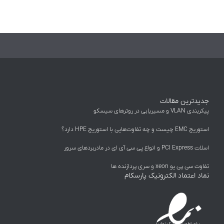
جدیدترین مقالات
پیکربندی VLAN و مسیریابی در روترهای سیسکو
استوریج EMC چیست و چه تفاوت‌هایی با استوریج HPE دارد؟
اسلات PCI Express و انواع پی سی آی ای در مادربردهای سرور
تفاوت سی پی یو xeon و سری پردازنده ها
نماد اعتماد الکترونیک پارسکام