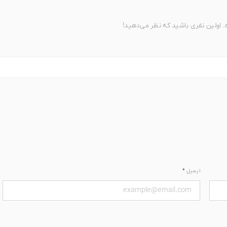
اولین نفری باشید که نظر می‌دهید!
ه به شرایط فعلی و نوسانات قیمت ارز، برای اطلاع از
و بروز لطفا قبل از خرید با کارشناسان ما تماس بگی
02166953466
0216
ایمیل
*