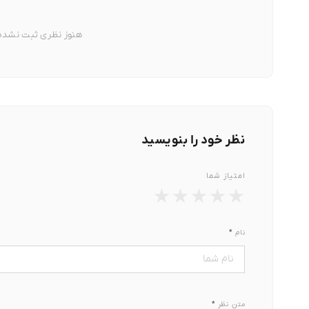
هنوز نظری ثبت نشده. 
با توج
دقیق 
نظر خود را بنویسید
6978933
امتیاز شما
★
★
★
★
★
نام
*
متن نظر
*