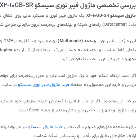
بررسی تخصصی ماژول فیبر نوری سیسکو X2-10GB-SR
ماژول سیسکو X2-10GB-SR
داده (Datacenter)، رک‌های شبکه و لینک‌های پرسرعت درون‌سازمانی طراحی شده و به دلیل کارایی بالا، در بسیاری از تجهیزات حرفه‌ای سیسکو مورد استفاده قرار می‌گیرد.
این ماژول از فیبر نوری
چندمد (Multimode)
بهره می‌برد و با کابل‌های OM3 و OM4 سازگاری کامل دارد. برد مؤثر آن تا
داخلی کاملاً مناسب و به‌صرفه به حساب می‌آید. رابط اتصال آن از نوع
Duplex
تجهیزات می‌توان آن را نصب یا تعویض کرد.
اگر قصد ارتقاء شبکه خود با یک ماژول استاندارد و مقرون‌به‌صرفه برای فواص
بررسی و خرید این محصول، به صفحه
خرید ماژول فیبر نوری سیسکو
در سایت پا
در کنار این محصول، اگر در حال طراحی یا گسترش شبکه سازمانی خود هستید،
روتر، ماژول و تجهیزات جانبی با برندهای معتبر از جمله Cisco است.
برای مشاهده مدل‌های متنوع دیگر، بخش
خرید ماژول سیسکو
نیز می‌تواند را
ارائه راهکارهای دقیق برای تأمین و پشتیبانی شبکه شماست.