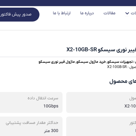
باز کردن در دسته بندی محصولات
ات
مقالات
درباره ما
ارتباط با ما
صدور پیش فاکتور
 نوری سیسکو X2-10GB-SR
:
تجهیزات سیسکو
,
خرید ماژول سیسکو
,
ماژول فیبر نوری سیسکو
X2-10GB-
های محصول
ول
سرعت انتقال داده
10Gbps
X2-1
کتور
حداکثر مقدار مسافت پشتیبانی
300 متر