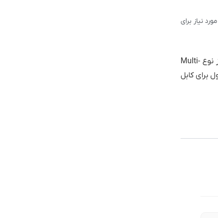
رد نیاز برای
یک ماژول فیبر نوری X2 10GBASE-SR با کارایی بالا است که برای فرستنده گیرنده های فیبر نوری سیسکو 10 گیگابایتی از نوع Multi-
ن ماژول برای کابل