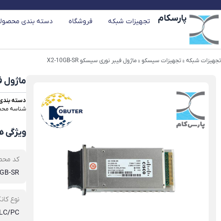
رش
پارسکام
ه
تجهیزات شبکه
فروشگاه
دسته بندی محصول
حتوا
تجهیزات شبکه
»
تجهیزات سیسکو
»
ماژول فیبر نوری سیسکو X2-10GB-SR
ماژول فیبر
دسته بندی 
شناسه محصول : SR
ویژگی 
کد محص
0GB-SR
نوع کان
LC/PC