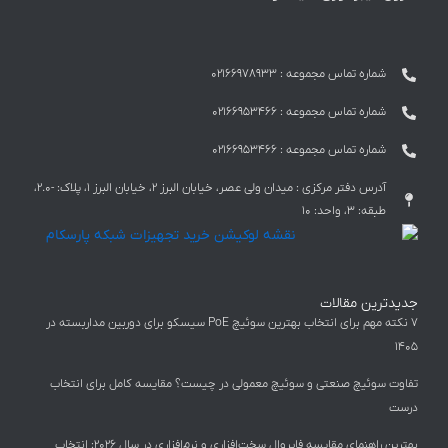
شماره تماس مجموعه :‌ 02166978933
شماره تماس مجموعه :‌ 02166953466
شماره تماس مجموعه :‌ 02166953466
آدرس دفتر مرکزی : میدان ولی عصر، خیابان البرز 2، خیابان البرز 1، پلاک: -2.0،
طبقه: 3، واحد: 10
رین مقالات
۷ نکته مهم برای انتخاب بهترین سوئیچ PoE سیسکو برای دوربین مداربسته در
سوئیچ صنعتی و سوئیچ معمولی در چیست؟ مقایسه کامل برای انتخاب
بهترین راهنمای مقایسه فایروال سخت‌افزاری و نرم‌افزاری در سال ۲۰۲۶: انتخاب