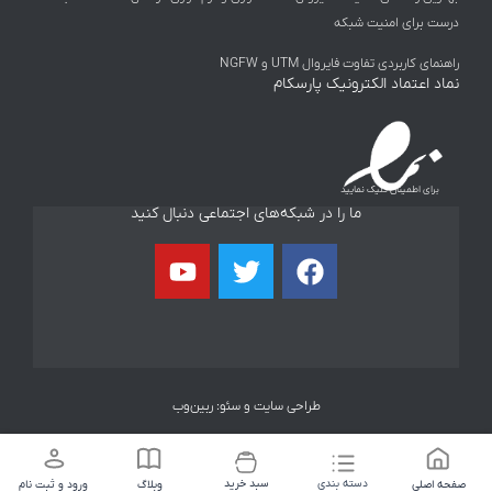
رای امنیت شبکه
اربردی تفاوت فایروال UTM و NGFW
عتماد الکترونیک پارسکام
 اطمینان کلیک نمایید
ما را در شبکه‌های اجتماعی دنبال کنید
Y
T
F
o
w
a
u
i
c
t
t
e
u
t
b
b
e
o
طراحی سایت و سئو: ربین‌وب
e
r
o
k
دسته بندی
سبد خرید
لی
وبلاگ
ورود و ثبت نام